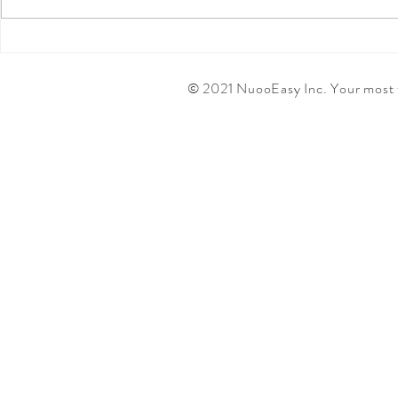
纽约搬家 | 租房族必备搬家打
纽约搬家服务
包小技巧
包工具清单
© 2021 NuooEasy Inc. Your most f