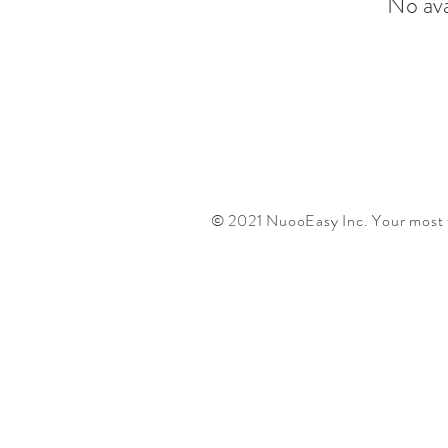
No ava
© 2021 NuooEasy Inc. Your most f