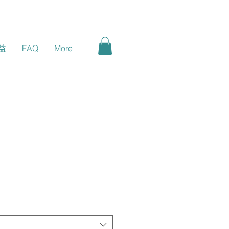
益
FAQ
More