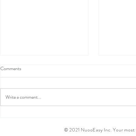
Comments
Write a comment...
纽约搬家 | 租房族必备搬家打
纽约搬家服务
包小技巧
包工具清单
© 2021 NuooEasy Inc. Your most f