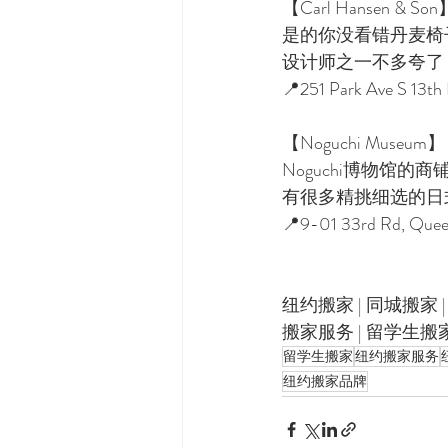
【Carl Hansen & Son
是的你没看错丹麦椅子
设计师之一不多夸了
📍251 Park Ave S 13th 
【Noguchi Museum】
Noguchi博物馆
有很多精挑细选的日式
📍9-01 33rd Rd, Que
纽约搬家 | 同城搬家 |
搬家服务 | 留学生搬家
留学生搬家
纽约搬家服务
纽约搬家品牌