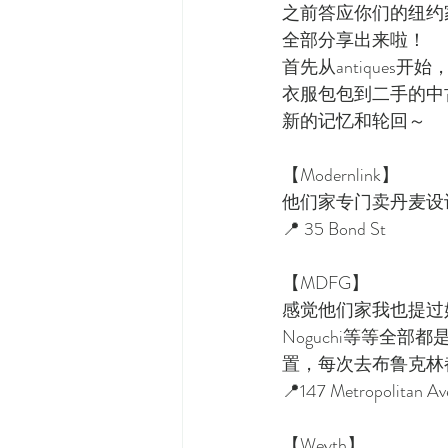
之前答应你们的纽约
全部分享出来啦！
首先从antique
衣服包包到二手的中
新的记忆和轮回～
【Modernlink】
他们家专门卖丹麦设
📍 35 Bond St
【MDFG】
感觉他们家我也提过好多次
Noguchi等等全
置，每次去布鲁克林
📍147 Metropolitan Av
【Weyth】