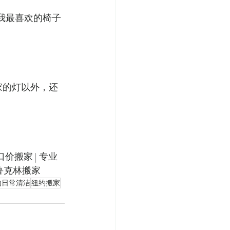
，我最喜欢的椅子
家的灯以外，还
一口价搬家 | 专业
 布鲁克林搬家
约日常清洁
纽约搬家