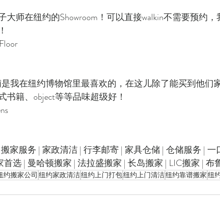
】
大师在纽约的Showroom！可以直接walkin不需要预约
！
Floor
的商铺是我在纽约博物馆里最喜欢的，在这儿除了能买到他们
书籍、object等等品味超级好！
ens
 搬家服务 | 家政清洁 | 行李邮寄 | 家具仓储 | 仓储服务 | 
首选 | 曼哈顿搬家 | 法拉盛搬家 | 长岛搬家 | LIC搬家 |
纽约搬家公司
纽约家政清洁
纽约上门打包
纽约上门清洁
纽约靠谱搬家
纽